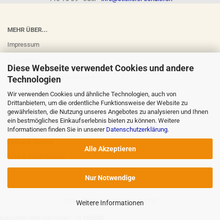
MEHR ÜBER...
Impressum
Gutscheine
Diese Webseite verwendet Cookies und andere
Versand- & Zahlungsbedingungen
Technologien
Widerrufsrecht
Wir verwenden Cookies und ähnliche Technologien, auch von
Drittanbietern, um die ordentliche Funktionsweise der Website zu
AGB
gewährleisten, die Nutzung unseres Angebotes zu analysieren und Ihnen
ein bestmögliches Einkaufserlebnis bieten zu können. Weitere
Privatsphäre und Datenschutz
Informationen finden Sie in unserer
Datenschutzerklärung
.
Callback Service
Alle Akzeptieren
Cookie Einstellungen
Nur Notwendige
Online-Shop
by Gambio.de © 2023
Weitere Informationen
Execution time (seconds): ~1.186638