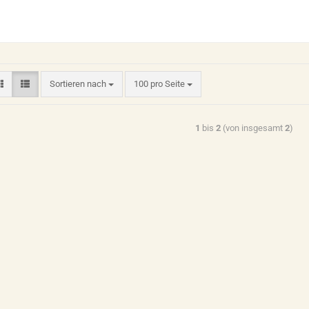
Sortieren nach
100 pro Seite
1
bis
2
(von insgesamt
2
)