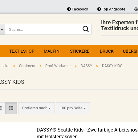
Facebook
Top Angebote
Ihre Experten f
Lieferland
Textildruck un
TEXTILSHOP
MALFINI
STICKEREI
DRUCK
ÜBERS
»
»
»
»
tseite
Sortiment
Profi Workwear
DASSY
DASSY KIDS
SSY KIDS
Konto erstellen
Passwort vergessen?
Sortieren nach
100 pro Seite
DASSY® Seattle Kids - Zweifarbige Arbeitshos
mit Holstertaschen