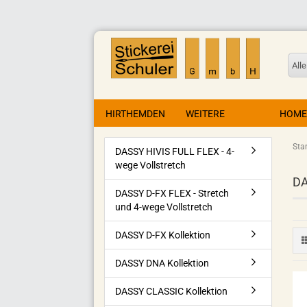
Alle
HIRTHEMDEN
WEITERE
HOME
Star
DASSY HIVIS FULL FLEX - 4-
wege Vollstretch
DA
DASSY D-FX FLEX - Stretch
und 4-wege Vollstretch
DASSY D-FX Kollektion
DASSY DNA Kollektion
DASSY CLASSIC Kollektion