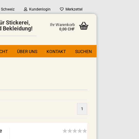
Schweiz
Kundenlogin
Merkzettel
ür Stickerei,
Ihr Warenkorb
d Bekleidung!
0,00 CHF
ICHT
ÜBER UNS
KONTAKT
SUCHEN
1
e