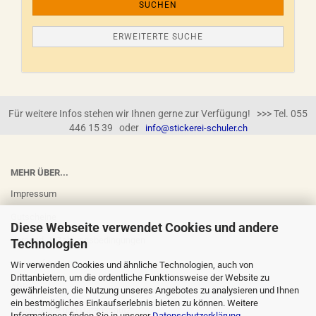
SUCHEN
ERWEITERTE SUCHE
Für weitere Infos stehen wir Ihnen gerne zur Verfügung! >>> Tel. 055
446 15 39 oder
info@stickerei-schuler.ch
MEHR ÜBER...
Impressum
Gutscheine
Diese Webseite verwendet Cookies und andere
Versand- & Zahlungsbedingungen
Technologien
Widerrufsrecht
Wir verwenden Cookies und ähnliche Technologien, auch von
Drittanbietern, um die ordentliche Funktionsweise der Website zu
AGB
gewährleisten, die Nutzung unseres Angebotes zu analysieren und Ihnen
ein bestmögliches Einkaufserlebnis bieten zu können. Weitere
Privatsphäre und Datenschutz
Informationen finden Sie in unserer
Datenschutzerklärung
.