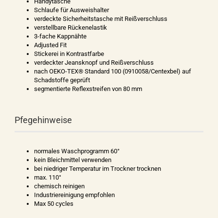
Handytasche
Schlaufe für Ausweishalter
verdeckte Sicherheitstasche mit Reißverschluss
verstellbare Rückenelastik
3-fache Kappnähte
Adjusted Fit
Stickerei in Kontrastfarbe
verdeckter Jeansknopf und Reißverschluss
nach OEKO-TEX® Standard 100 (0910058/Centexbel) auf
Schadstoffe geprüft
segmentierte Reflexstreifen von 80 mm
Pfegehinweise
normales Waschprogramm 60°
kein Bleichmittel verwenden
bei niedriger Temperatur im Trockner trocknen
max. 110°
chemisch reinigen
Industriereinigung empfohlen
Max 50 cycles