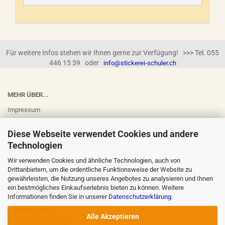
Für weitere Infos stehen wir Ihnen gerne zur Verfügung! >>> Tel. 055
446 15 39 oder
info@stickerei-schuler.ch
MEHR ÜBER...
Impressum
Gutscheine
Diese Webseite verwendet Cookies und andere
Versand- & Zahlungsbedingungen
Technologien
Widerrufsrecht
Wir verwenden Cookies und ähnliche Technologien, auch von
Drittanbietern, um die ordentliche Funktionsweise der Website zu
AGB
gewährleisten, die Nutzung unseres Angebotes zu analysieren und Ihnen
ein bestmögliches Einkaufserlebnis bieten zu können. Weitere
Privatsphäre und Datenschutz
Informationen finden Sie in unserer
Datenschutzerklärung
.
Callback Service
Alle Akzeptieren
Cookie Einstellungen