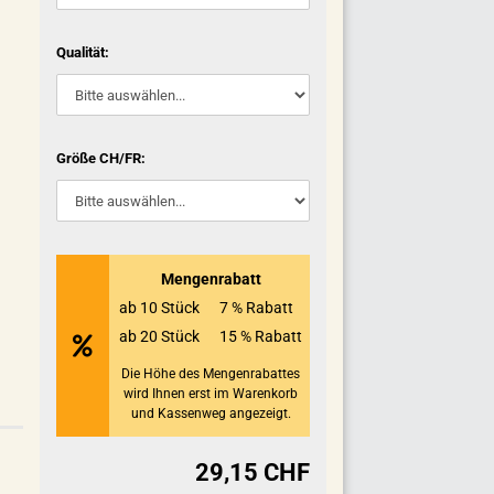
Qualität:
Größe CH/FR:
Mengenrabatt
ab 10 Stück
7 % Rabatt
ab 20 Stück
15 % Rabatt
Die Höhe des Mengenrabattes
wird Ihnen erst im Warenkorb
und Kassenweg angezeigt.
29,15 CHF