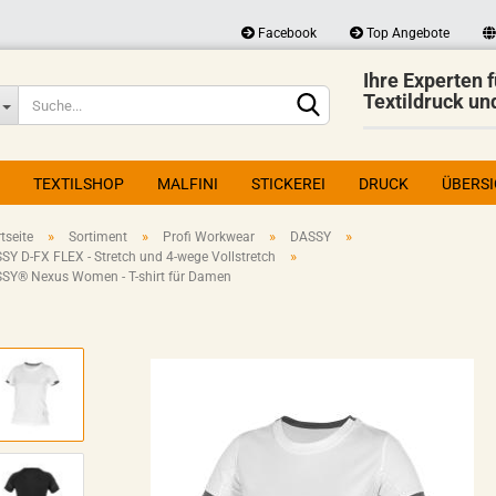
Facebook
Top Angebote
Ihre Experten f
Lieferland
Textildruck un
TEXTILSHOP
MALFINI
STICKEREI
DRUCK
ÜBERS
»
»
»
»
tseite
Sortiment
Profi Workwear
DASSY
»
SY D-FX FLEX - Stretch und 4-wege Vollstretch
SY® Nexus Women - T-shirt für Damen
Konto erstellen
Passwort vergessen?