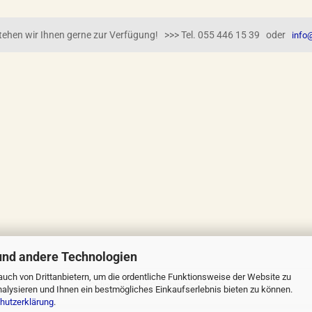
 stehen wir Ihnen gerne zur Verfügung! >>> Tel. 055 446 15 39 oder
info@
und andere Technologien
uch von Drittanbietern, um die ordentliche Funktionsweise der Website zu
Online-Shop
by Gambio.de © 2023
alysieren und Ihnen ein bestmögliches Einkaufserlebnis bieten zu können.
hutzerklärung
.