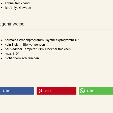
schnelltrocknend
Bird’s Eye Gewebe
egehinweise
normales Waschprogramm - synthetikprogramm 40°
kein Bleichmittel verwenden
bei niedriger Temperatur im Trockner trocknen
max. 110°
nicht chemisch reinigen
teilen
pin it
teilen