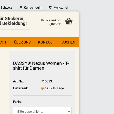
Schweiz
Kundenlogin
Merkzettel
ür Stickerei,
Ihr Warenkorb
d Bekleidung!
0,00 CHF
ICHT
ÜBER UNS
KONTAKT
SUCHEN
DASSY® Nexus Women - T-
shirt für Damen
Art.Nr.:
710033
Lieferzeit:
ca. 5-15 Tage
Farbe: