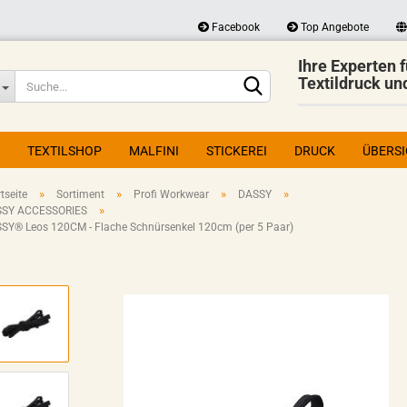
Facebook
Top Angebote
Ihre Experten f
Lieferland
Textildruck un
TEXTILSHOP
MALFINI
STICKEREI
DRUCK
ÜBERS
»
»
»
»
tseite
Sortiment
Profi Workwear
DASSY
»
SY ACCESSORIES
SY® Leos 120CM - Flache Schnürsenkel 120cm (per 5 Paar)
Konto erstellen
Passwort vergessen?