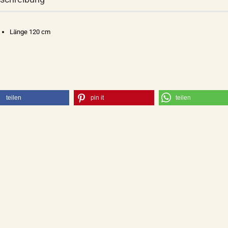
Länge 120 cm
teilen
pin it
teilen