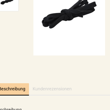
Beschreibung
Kundenrezensionen
schreibung