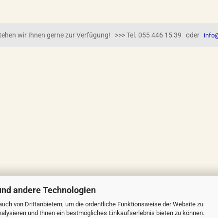
 stehen wir Ihnen gerne zur Verfügung! >>> Tel. 055 446 15 39 oder
info@
und andere Technologien
uch von Drittanbietern, um die ordentliche Funktionsweise der Website zu
Online-Shop
by Gambio.de © 2023
alysieren und Ihnen ein bestmögliches Einkaufserlebnis bieten zu können.