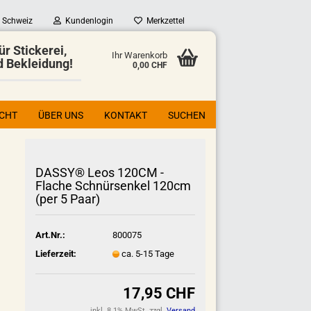
Schweiz
Kundenlogin
Merkzettel
ür Stickerei,
Ihr Warenkorb
d Bekleidung!
0,00 CHF
ICHT
ÜBER UNS
KONTAKT
SUCHEN
DASSY® Leos 120CM -
Flache Schnürsenkel 120cm
(per 5 Paar)
Art.Nr.:
800075
Lieferzeit:
ca. 5-15 Tage
17,95 CHF
inkl. 8.1% MwSt. zzgl.
Versand