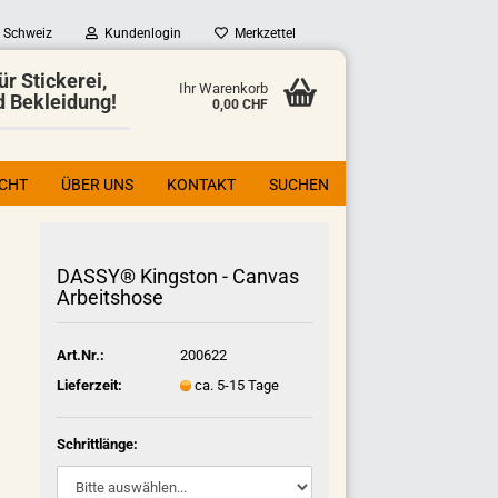
Schweiz
Kundenlogin
Merkzettel
ür Stickerei,
Ihr Warenkorb
d Bekleidung!
0,00 CHF
ICHT
ÜBER UNS
KONTAKT
SUCHEN
DASSY® Kingston - Canvas
Arbeitshose
Art.Nr.:
200622
Lieferzeit:
ca. 5-15 Tage
Schrittlänge: