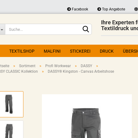
Facebook
Top Angebote
Ihre Experten f
Lieferland
Textildruck un
TEXTILSHOP
MALFINI
STICKEREI
DRUCK
ÜBERS
»
»
»
»
tseite
Sortiment
Profi Workwear
DASSY
»
SY CLASSIC Kollektion
DASSY® Kingston - Canvas Arbeitshose
Konto erstellen
Passwort vergessen?