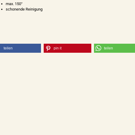
max. 150°
schonende Reinigung
teilen
pin it
teilen