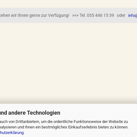
 stehen wir Ihnen gerne zur Verfügung! >>> Tel. 055 446 15 39 oder
info@
und andere Technologien
uch von Drittanbietern, um die ordentliche Funktionsweise der Website zu
Online-Shop
by Gambio.de © 2023
alysieren und Ihnen ein bestmögliches Einkaufserlebnis bieten zu können.
hutzerklärung
.