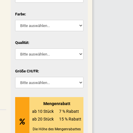
Farbe:
Qualität:
Größe CH/FR:
Mengenrabatt
ab 10 Stück
7 % Rabatt
ab 20 Stück
15 % Rabatt
Die Höhe des Mengenrabattes