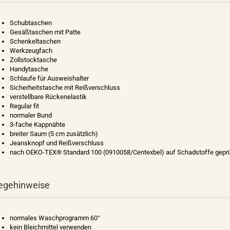
Schubtaschen
Gesäßtaschen mit Patte
Schenkeltaschen
Werkzeugfach
Zollstocktasche
Handytasche
Schlaufe für Ausweishalter
Sicherheitstasche mit Reißverschluss
verstellbare Rückenelastik
Regular fit
normaler Bund
3-fache Kappnähte
breiter Saum (5 cm zusätzlich)
Jeansknopf und Reißverschluss
nach OEKO-TEX® Standard 100 (0910058/Centexbel) auf Schadstoffe geprü
egehinweise
normales Waschprogramm 60°
kein Bleichmittel verwenden