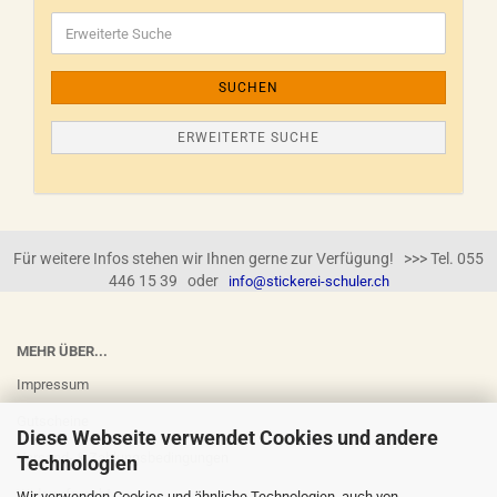
SUCHEN
ERWEITERTE SUCHE
Für weitere Infos stehen wir Ihnen gerne zur Verfügung! >>> Tel. 055
446 15 39 oder
info@stickerei-schuler.ch
MEHR ÜBER...
Impressum
Gutscheine
Diese Webseite verwendet Cookies und andere
Versand- & Zahlungsbedingungen
Technologien
Widerrufsrecht
Wir verwenden Cookies und ähnliche Technologien, auch von