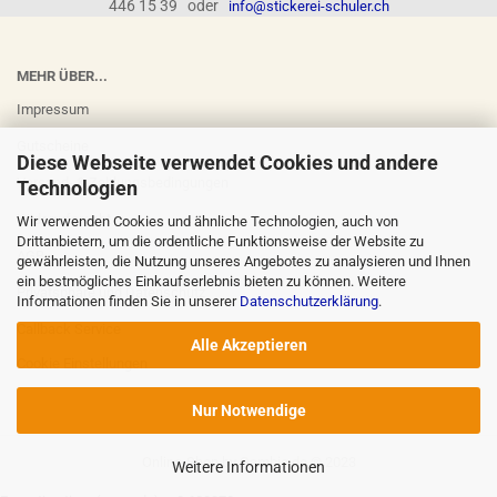
446 15 39 oder
info@stickerei-schuler.ch
MEHR ÜBER...
Impressum
Gutscheine
Diese Webseite verwendet Cookies und andere
Versand- & Zahlungsbedingungen
Technologien
Widerrufsrecht
Wir verwenden Cookies und ähnliche Technologien, auch von
Drittanbietern, um die ordentliche Funktionsweise der Website zu
AGB
gewährleisten, die Nutzung unseres Angebotes zu analysieren und Ihnen
ein bestmögliches Einkaufserlebnis bieten zu können. Weitere
Privatsphäre und Datenschutz
Informationen finden Sie in unserer
Datenschutzerklärung
.
Callback Service
Alle Akzeptieren
Cookie Einstellungen
Nur Notwendige
Online-Shop
by Gambio.de © 2023
Weitere Informationen