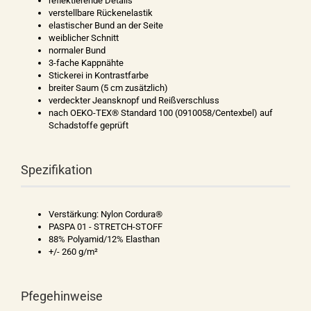
reflektierende Details
verstellbare Rückenelastik
elastischer Bund an der Seite
weiblicher Schnitt
normaler Bund
3-fache Kappnähte
Stickerei in Kontrastfarbe
breiter Saum (5 cm zusätzlich)
verdeckter Jeansknopf und Reißverschluss
nach OEKO-TEX® Standard 100 (0910058/Centexbel) auf
Schadstoffe geprüft
Spezifikation
Verstärkung: Nylon Cordura®
PASPA 01 - STRETCH-STOFF
88% Polyamid/12% Elasthan
+/- 260 g/m²
Pfegehinweise