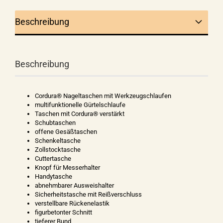
Beschreibung
Beschreibung
Cordura® Nageltaschen mit Werkzeugschlaufen
multifunktionelle Gürtelschlaufe
Taschen mit Cordura® verstärkt
Schubtaschen
offene Gesäßtaschen
Schenkeltasche
Zollstocktasche
Cuttertasche
Knopf für Messerhalter
Handytasche
abnehmbarer Ausweishalter
Sicherheitstasche mit Reißverschluss
verstellbare Rückenelastik
figurbetonter Schnitt
tieferer Bund