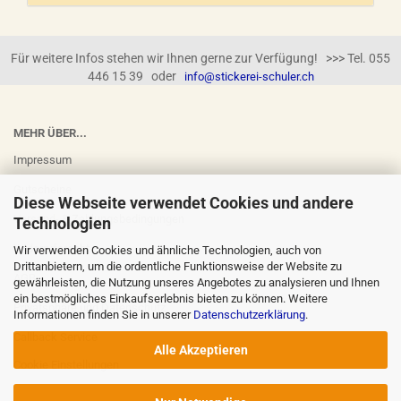
Für weitere Infos stehen wir Ihnen gerne zur Verfügung! >>> Tel. 055
446 15 39 oder
info@stickerei-schuler.ch
MEHR ÜBER...
Impressum
Gutscheine
Diese Webseite verwendet Cookies und andere
Versand- & Zahlungsbedingungen
Technologien
Widerrufsrecht
Wir verwenden Cookies und ähnliche Technologien, auch von
Drittanbietern, um die ordentliche Funktionsweise der Website zu
AGB
gewährleisten, die Nutzung unseres Angebotes zu analysieren und Ihnen
ein bestmögliches Einkaufserlebnis bieten zu können. Weitere
Privatsphäre und Datenschutz
Informationen finden Sie in unserer
Datenschutzerklärung
.
Callback Service
Alle Akzeptieren
Cookie Einstellungen